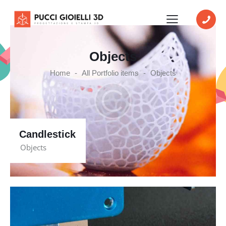
Objects
Home
All Portfolio items
Objects
Candlestick
Objects