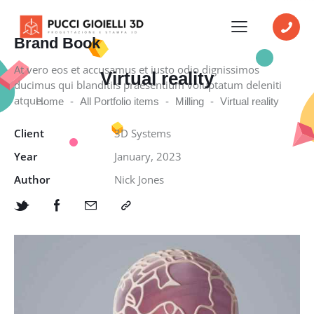
Brand Book
At vero eos et accusamus et iusto odio dignissimos
Virtual reality
ducimus qui blanditiis praesentium voluptatum deleniti
atque.
Home
All Portfolio items
Milling
Virtual reality
Client
3D Systems
Year
January, 2023
Author
Nick Jones